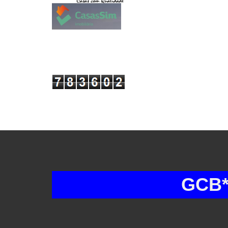
GCB* GRU