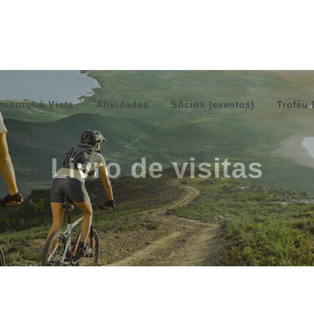
mourol à Vista
Atividades
Sócios (eventos)
Troféu 
Livro de visitas