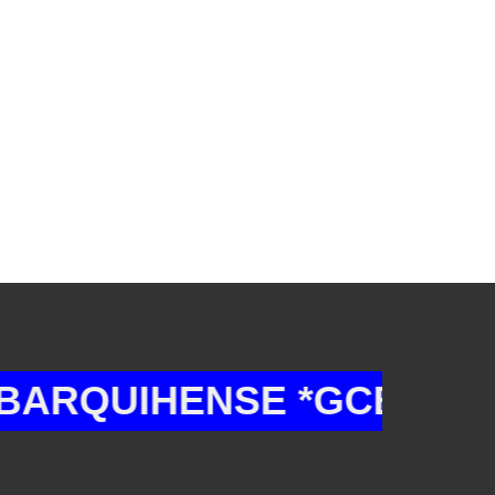
UIHENSE *GCB