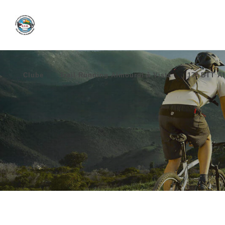
Clube
Trail Running Almourol à Vista
17º BTT Al