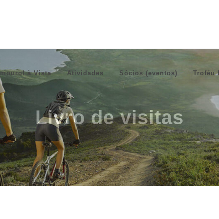
mourol à Vista
Atividades
Sócios (eventos)
Troféu 
Livro de visitas