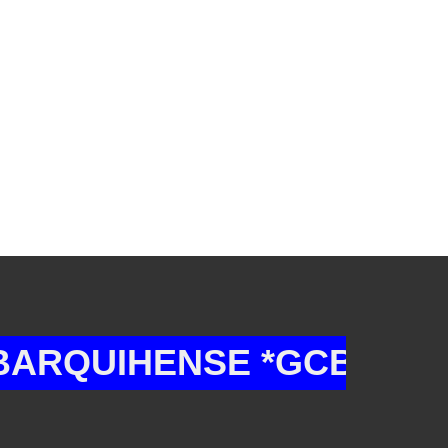
UIHENSE *GCB