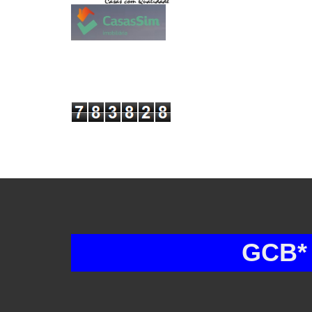
GCB* GRU