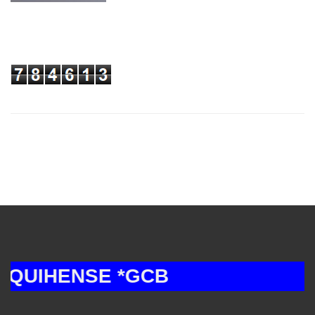
IHENSE *GCB