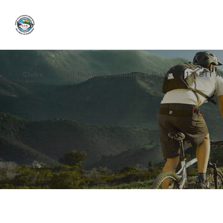
Clube
Trail Running Almourol à Vista
17º BTT Al