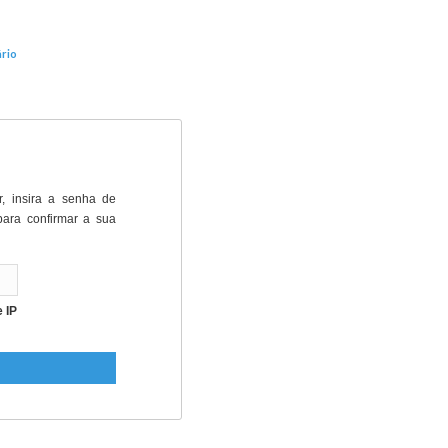
rio
r, insira a senha de
para confirmar a sua
 IP