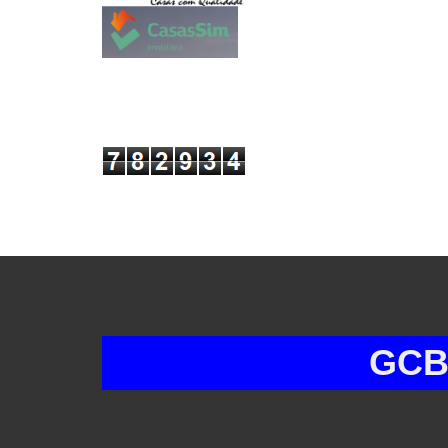
GCB* GRU