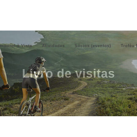
mourol à Vista
Atividades
Sócios (eventos)
Troféu 
Livro de visitas