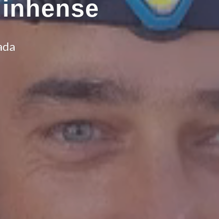
uinhense
ada