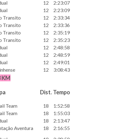
dual
12
2:23:07
dual
12
2:23:09
 Transito
12
2:33:34
 Transito
12
2:33:36
 Transito
12
2:35:19
 Transito
12
2:35:23
dual
12
2:48:58
dual
12
2:48:59
dual
12
2:49:01
nhense
12
3:08:43
8 KM
pa
Dist.
Tempo
ail Team
18
1:52:58
ail Team
18
1:55:03
dual
18
2:13:47
ntação Aventura
18
2:16:55