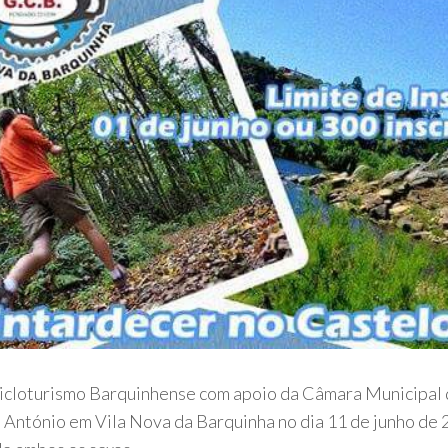
cloturismo Barquinhense com apoio da Câmara Municipal de
 António em Vila Nova da Barquinha no dia 11 de junho de 