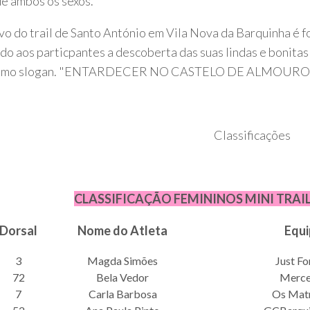
de ambos os sexos.
vo do trail de Santo António em Vila Nova da Barquinha é fo
do aos particpantes a descoberta das suas lindas e bonitas 
omo slogan. "ENTARDECER NO CASTELO DE ALMOUROL", e
Classificações
CLASSIFICAÇÃO FEMININOS MINI TRAIL
Dorsal
Nome do Atleta
Equi
3
Magda Simões
Just Fo
72
Bela Vedor
Merce
7
Carla Barbosa
Os Mat