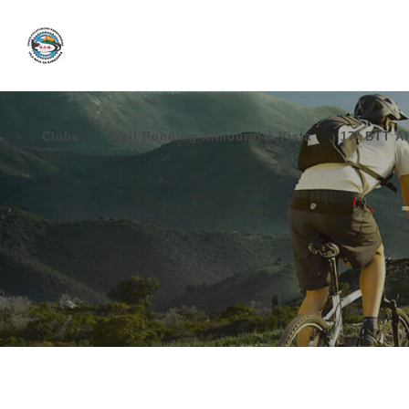
Clube
Trail Running Almourol à Vista
17º BTT Al