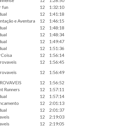
nhense
12
1:28:50
r fun
12
1:32:10
dual
12
1:41:18
ntação e Aventura
12
1:46:15
dual
12
1:48:18
dual
12
1:48:34
dual
12
1:49:47
dual
12
1:51:36
rCoisa
12
1:56:14
rovaveis
12
1:56:45
rovaveis
12
1:56:49
ROVAVEIS
12
1:56:52
ht Runners
12
1:57:11
dual
12
1:57:14
ncamento
12
2:01:13
dual
12
2:01:37
aveis
12
2:19:03
aveis
12
2:19:05