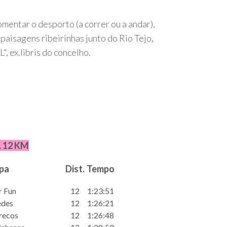
mentar o desporto (a correr ou a andar),
paisagens ribeirinhas junto do Rio Tejo,
x.libris do concelho.
 12 KM
pa
Dist.
Tempo
r Fun
12
1:23:51
des
12
1:26:21
recos
12
1:26:48