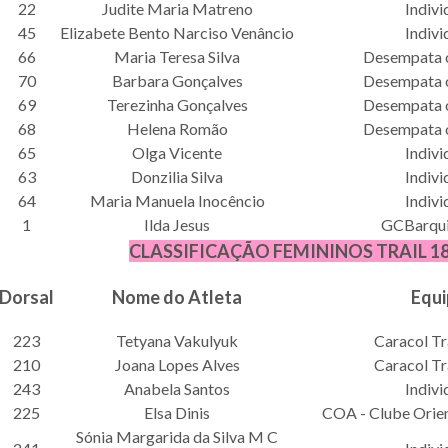
22
Judite Maria Matreno
Indivi
45
Elizabete Bento Narciso Venâncio
Indivi
66
Maria Teresa Silva
Desempata o
70
Barbara Gonçalves
Desempata o
69
Terezinha Gonçalves
Desempata o
68
Helena Romão
Desempata o
65
Olga Vicente
Indivi
63
Donzilia Silva
Indivi
64
Maria Manuela Inocêncio
Indivi
1
Ilda Jesus
GCBarqui
CLASSIFICAÇÃO FEMININOS TRAIL 1
Dorsal
Nome do Atleta
Equi
223
Tetyana Vakulyuk
Caracol Tr
210
Joana Lopes Alves
Caracol Tr
243
Anabela Santos
Indivi
225
Elsa Dinis
COA - Clube Orie
Sónia Margarida da Silva M C