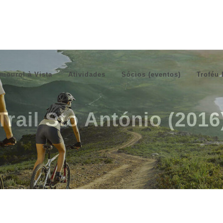
mourol à Vista
Atividades
Sócios (eventos)
Troféu 
Trail Sto António (2016