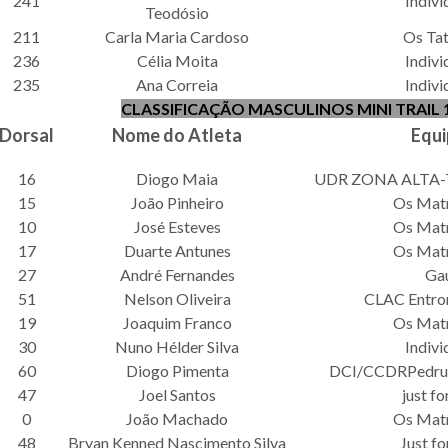
241
Indivi
Teodósio
211
Carla Maria Cardoso
Os Ta
236
Célia Moita
Indivi
235
Ana Correia
Indivi
CLASSIFICAÇÃO MASCULINOS MINI TRAIL 
Dorsal
Nome do Atleta
Equi
16
Diogo Maia
UDR ZONA ALTA
15
João Pinheiro
Os Mat
10
José Esteves
Os Mat
17
Duarte Antunes
Os Mat
27
André Fernandes
Ga
51
Nelson Oliveira
CLAC Entro
19
Joaquim Franco
Os Mat
30
Nuno Hélder Silva
Indivi
60
Diogo Pimenta
DCI/CCDRPedrul
47
Joel Santos
just fo
0
João Machado
Os Mat
48
Bryan Kenned Nascimento Silva
Just fo