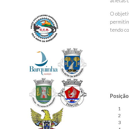
atletas 
O objeti
permitin
tendo c
Posição
1
2
3