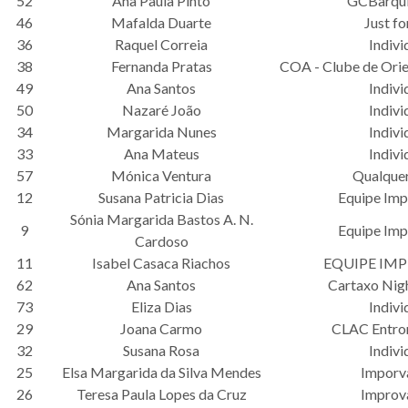
52
Ana Paula Pinto
GCBarqui
46
Mafalda Duarte
Just fo
36
Raquel Correia
Indivi
38
Fernanda Pratas
COA - Clube de Orie
49
Ana Santos
Indivi
50
Nazaré João
Indivi
34
Margarida Nunes
Indivi
33
Ana Mateus
Indivi
57
Mónica Ventura
Qualque
12
Susana Patricia Dias
Equipe Imp
Sónia Margarida Bastos A. N.
9
Equipe Imp
Cardoso
11
Isabel Casaca Riachos
EQUIPE IMP
62
Ana Santos
Cartaxo Nig
73
Eliza Dias
Indivi
29
Joana Carmo
CLAC Entro
32
Susana Rosa
Indivi
25
Elsa Margarida da Silva Mendes
Imporv
26
Teresa Paula Lopes da Cruz
Improv