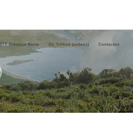
BTT Ribatejo Norte
Os Trilhos (videos)
Contactos
)