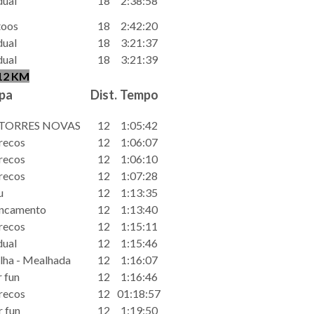
dual
18
2:38:58
toos
18
2:42:20
dual
18
3:21:37
dual
18
3:21:39
12 KM
pa
Dist.
Tempo
-TORRES NOVAS
12
1:05:42
recos
12
1:06:07
recos
12
1:06:10
recos
12
1:07:28
u
12
1:13:35
ncamento
12
1:13:40
recos
12
1:15:11
dual
12
1:15:46
ha - Mealhada
12
1:16:07
r fun
12
1:16:46
recos
12
01:18:57
r fun
12
1:19:50