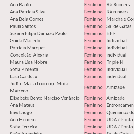
Ana Banito
Feminino
RX Runners
Ana Patrícia Silva
Feminino
RX runners
Ana Bela Gomes
Feminino
Marcha e Cor
Paula Santos
Feminino
Sai de Gatas
Susana Filipa Dâmaso Paulo
Feminino
BFR
Guida Macedo
Feminino
Individual
Patricia Marques
Feminino
Individual
Conceição Alegria
Feminino
individual
Maura Lisa Nobre
Feminino
Triple N
Sofia Pimenta
Feminino
Individual
Lara Cardoso
Feminino
individual
Judite Maria Lourenço Mota
Feminino
Amizade
Matreno
Elisabete Bento Narciso Venâncio
Feminino
Amizade
Ana Mateus
Feminino
Entroncame
Inês Diogo
Feminino
Quenianos do
Ana Homem
Feminino
UDA / Ponta
Sofia Ferreira
Feminino
UDA / Ponta
Sofia Agostinho
Feminino
Sai de Gatas