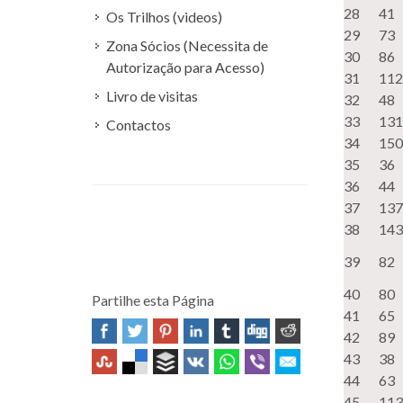
28
41
Os Trilhos (videos)
29
73
Zona Sócios (Necessita de
30
86
Autorização para Acesso)
31
112
Livro de visitas
32
48
33
131
Contactos
34
150
35
36
36
44
37
137
38
143
39
82
40
80
Partilhe esta Página
41
65
42
89
43
38
44
63
45
113