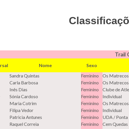
Classificaç
Trail
rsal
Nome
Sexo
Sandra Quintas
Feminino
Os Matrecos
Carla Barbosa
Feminino
Os Matrecos
Inês Dias
Feminino
Clube de Atl
Sónia Cardoso
Feminino
Individual
Maria Cotrim
Feminino
Os Matrecos
Filipa Vedor
Feminino
Individual
Patricia Antunes
Feminino
UDA / Ponta
Raquel Correia
Feminino
Cem Quedas