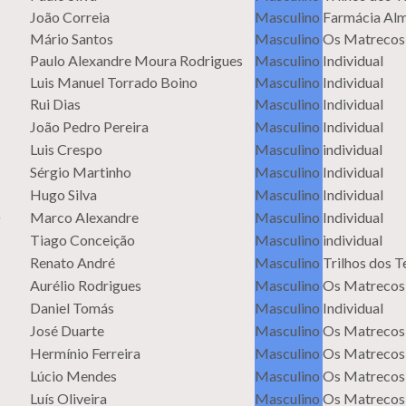
João Correia
Masculino
Farmácia Alm
Mário Santos
Masculino
Os Matrecos
Paulo Alexandre Moura Rodrigues
Masculino
Individual
Luis Manuel Torrado Boino
Masculino
Individual
Rui Dias
Masculino
Individual
João Pedro Pereira
Masculino
Individual
Luis Crespo
Masculino
individual
Sérgio Martinho
Masculino
Individual
Hugo Silva
Masculino
Individual
Marco Alexandre
Masculino
Individual
Tiago Conceição
Masculino
individual
Renato André
Masculino
Trilhos dos 
Aurélio Rodrigues
Masculino
Os Matrecos
Daniel Tomás
Masculino
Individual
José Duarte
Masculino
Os Matrecos
Hermínio Ferreira
Masculino
Os Matrecos
Lúcio Mendes
Masculino
Os Matrecos
Luís Oliveira
Masculino
Os Matrecos