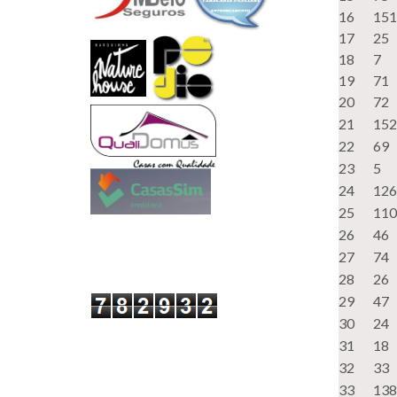
16
151
17
25
18
7
19
71
20
72
21
152
22
69
23
5
24
126
25
110
26
46
27
74
28
26
29
47
30
24
31
18
32
33
33
138