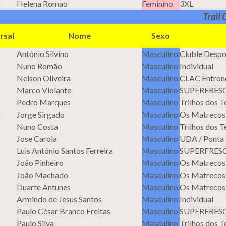
Helena Romao
Feminino
3XL
Trail
rsal
Nome
Sexo
António Silvino
Masculino
Cluble Despo
Nuno Romão
Masculino
Individual
Nelson Oliveira
Masculino
CLAC Entron
Marco Violante
Masculino
SUPERFRES
Pedro Marques
Masculino
Trilhos dos 
Jorge Sirgado
Masculino
Os Matrecos
Nuno Costa
Masculino
Trilhos dos 
Jose Carola
Masculino
UDA / Ponta
Luis António Santos Ferreira
Masculino
SUPERFRES
João Pinheiro
Masculino
Os Matrecos
João Machado
Masculino
Os Matrecos
Duarte Antunes
Masculino
Os Matrecos
Armindo de Jesus Santos
Masculino
Individual
Paulo César Branco Freitas
Masculino
SUPERFRES
Paulo Silva
Masculino
Trilhos dos 