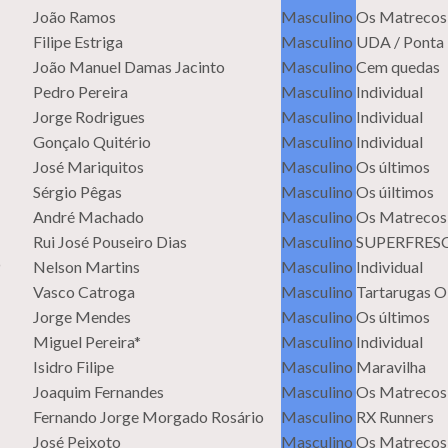
João Ramos
Masculino
Os Matrecos
Filipe Estriga
Masculino
UDA / Ponta
João Manuel Damas Jacinto
Masculino
Cem quedas
Pedro Pereira
Masculino
Individual
Jorge Rodrigues
Masculino
Individual
Gonçalo Quitério
Masculino
Individual
José Mariquitos
Masculino
Os últimos
Sérgio Pêgas
Masculino
Os úiltimos
André Machado
Masculino
Os Matrecos
Rui José Pouseiro Dias
Masculino
SUPERFRES
Nelson Martins
Masculino
Individual
Vasco Catroga
Masculino
Tartarugas O
Jorge Mendes
Masculino
Os últimos
Miguel Pereira*
Masculino
Individual
Isidro Filipe
Masculino
Maravilha
Joaquim Fernandes
Masculino
Os Matrecos
Fernando Jorge Morgado Rosário
Masculino
RX Runners
José Peixoto
Masculino
Os Matrecos