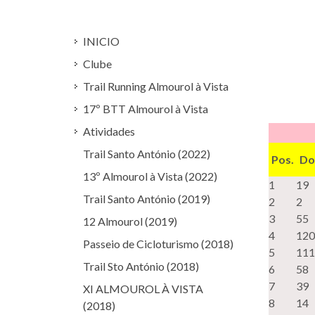
INICIO
Clube
Trail Running Almourol à Vista
17º BTT Almourol à Vista
Atividades
Trail Santo António (2022)
Pos.
Do
13º Almourol à Vista (2022)
1
19
Trail Santo António (2019)
2
2
3
55
12 Almourol (2019)
4
120
Passeio de Cicloturismo (2018)
5
111
Trail Sto António (2018)
6
58
7
39
XI ALMOUROL À VISTA
8
14
(2018)