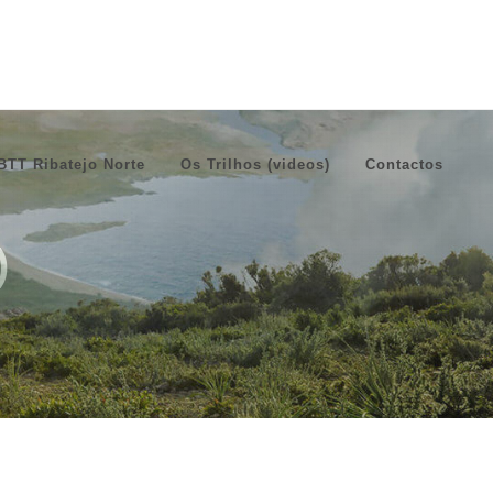
BTT Ribatejo Norte
Os Trilhos (videos)
Contactos
)