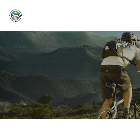
Clube
Trail Running Almourol à Vista
17º BTT Al