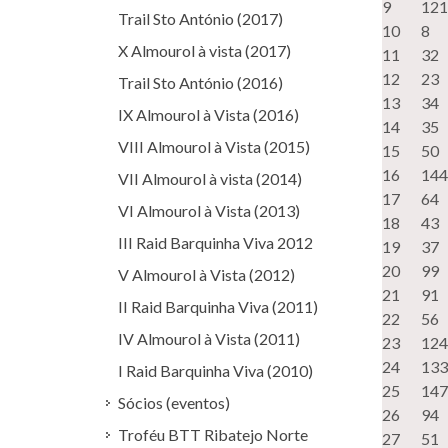
9
121
Trail Sto António (2017)
10
8
X Almourol à vista (2017)
11
32
12
23
Trail Sto António (2016)
13
34
IX Almourol à Vista (2016)
14
35
VIII Almourol à Vista (2015)
15
50
16
144
VII Almourol à vista (2014)
17
64
VI Almourol à Vista (2013)
18
43
III Raid Barquinha Viva 2012
19
37
20
99
V Almourol à Vista (2012)
21
91
II Raid Barquinha Viva (2011)
22
56
IV Almourol à Vista (2011)
23
124
24
133
I Raid Barquinha Viva (2010)
25
147
Sócios (eventos)
26
94
Troféu BTT Ribatejo Norte
27
51