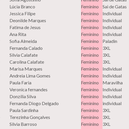
Lúcia Branco
Feminino
Sai de Gatas
Jessica Filipe
Feminino
Individual
Deonilde Marques
Feminino
Individual
Fatima de Jesus
Feminino
Individual
Ana Rita
Feminino
Individual
Sofia Almeida
Feminino
Paladin
Fernanda Calado
Feminino
3XL
Silvia Calafate
Feminino
3XL
Carolina Calafate
Feminino
3XL
Marisa Marques
Feminino
Individual
Andreia Lima Gomes
Feminino
Individual
Paula Faria
Feminino
Maravilha
Veronica fernandes
Feminino
Individual
Donzília Silva
Feminino
Individual
Fernanda Diogo Delgado
Feminino
individual
Paula Sardinha
Feminino
3XL
Terezinha Gonçalves
Feminino
3XL
Silvia Barroso
Feminino
3XL