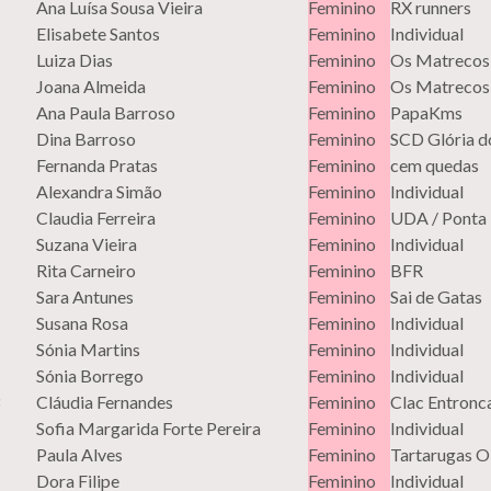
Ana Luísa Sousa Vieira
Feminino
RX runners
Elisabete Santos
Feminino
Individual
Luiza Dias
Feminino
Os Matrecos
Joana Almeida
Feminino
Os Matrecos
Ana Paula Barroso
Feminino
PapaKms
Dina Barroso
Feminino
SCD Glória d
Fernanda Pratas
Feminino
cem quedas
Alexandra Simão
Feminino
Individual
Claudia Ferreira
Feminino
UDA / Ponta
Suzana Vieira
Feminino
Individual
Rita Carneiro
Feminino
BFR
Sara Antunes
Feminino
Sai de Gatas
Susana Rosa
Feminino
Individual
Sónia Martins
Feminino
Individual
Sónia Borrego
Feminino
Individual
Cláudia Fernandes
Feminino
Clac Entronc
Sofia Margarida Forte Pereira
Feminino
Individual
Paula Alves
Feminino
Tartarugas O
Dora Filipe
Feminino
Individual