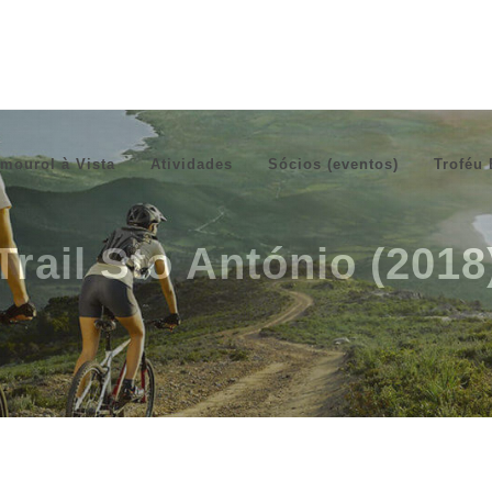
mourol à Vista
Atividades
Sócios (eventos)
Troféu 
Trail Sto António (2018