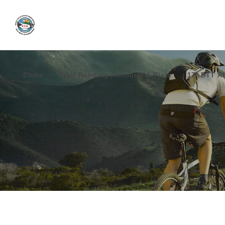
Clube
Trail Running Almourol à Vista
17º BTT Al