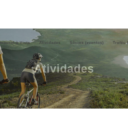
mourol à Vista
Atividades
Sócios (eventos)
Troféu 
Atividades