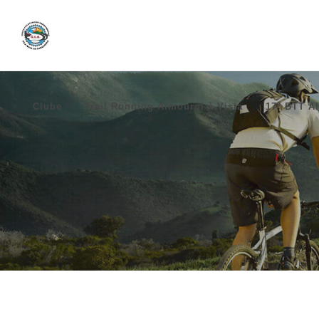
Clube
Trail Running Almourol à Vista
17º BTT Al