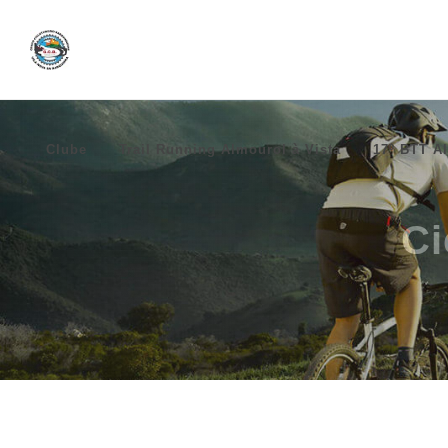
Clube
Trail Running Almourol à Vista
17º BTT Al
Ci