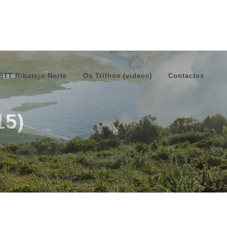
BTT Ribatejo Norte
Os Trilhos (videos)
Contactos
15)