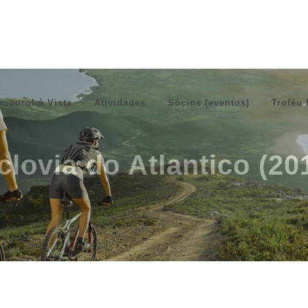
mourol à Vista
Atividades
Sócios (eventos)
Troféu 
clovia do Atlantico (20