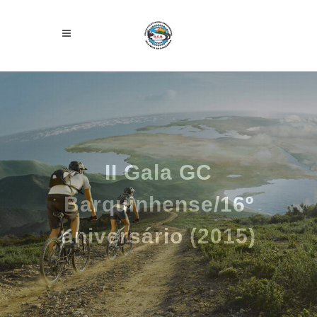
II Gala GC
Barquinhense/16º
aniversário (2015)