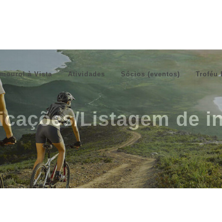
mourol à Vista
Atividades
Sócios (eventos)
Troféu 
ficações/Listagem de in