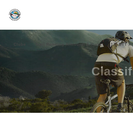
Clube
Trail Running Almourol à Vista
17º BTT Al
Classi