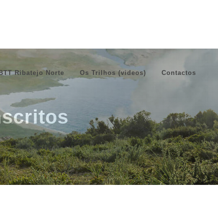
BTT Ribatejo Norte
Os Trilhos (videos)
Contactos
scritos