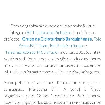
Com a organização a cabo de uma comissão que
integra o
BTT Clube dos Pinheiros
(fundador do
projecto),
Grupo de Cicloturismo Barquinhense
,
Fojo
Zybex BTT Team
,
Btt Pedais a fundo
, e
TalachaBikeShop/H.C.Turquel
, a edição 2016 (quinta)
será constituída por nova selecção das cinco melhores
provas da região, bastante distintas e variadas entre
si, tanto em formato como em tipo de piso/paisagens.
A competição irá abrir hostilidades em Abril, com a
consagrada Maratona BTT Almourol à Vista,
organizada pelo Grupo Cicloturismo Barquinhense
(que irá obrigar todos os atletas a uma vez mais correr