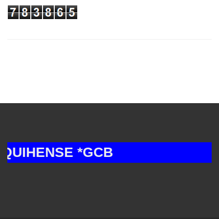
IHENSE *GCB